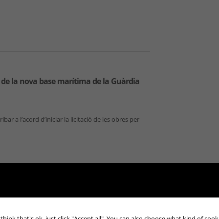
ó de la nova base marítima de la Guàrdia
ar a l’acord d’iniciar la licitació de les obres per
dústria espanyola conserva el seu impuls al
think that's ok, just click "Accept all". You can also choose what kind of coo