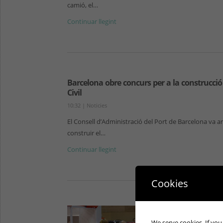
camió, el…
Continuar llegint
Barcelona obre concurs per a la construcci
Civil
10:32
|
Noticies
El Consell d’Administració del Port de Barcelona va arrib
construir el…
Continuar llegint
Cookies
La in
març
We serve cookies. If you 