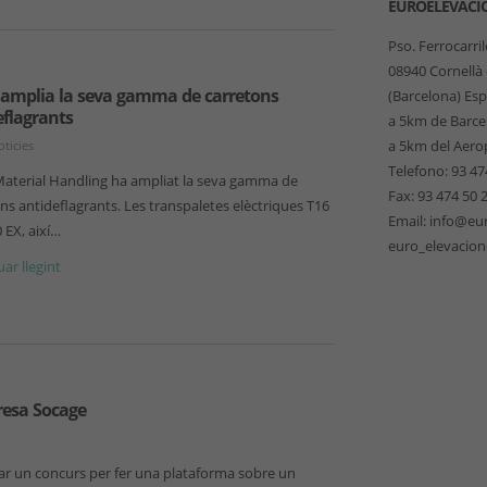
EUROELEVACI
Pso. Ferrocarri
08940 Cornellà
 amplia la seva gamma de carretons
(Barcelona) Es
eflagrants
a 5km de Barce
a 5km del Aero
oticies
Telefono: 93 47
Material Handling ha ampliat la seva gamma de
Fax: 93 474 50 
ns antideflagrants. Les transpaletes elèctriques T16
Email: info@eu
0 EX, així…
euro_elevacio
ar llegint
presa Socage
sar un concurs per fer una plataforma sobre un