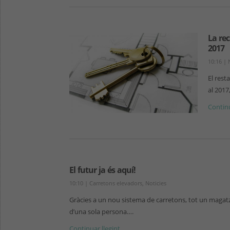
La rec
2017
10:16
|
El rest
al 2017
Continu
El futur ja és aquí!
10:10
|
Carretons elevadors
,
Noticies
Gràcies a un nou sistema de carretons, tot un magatz
d’una sola persona….
Continuar llegint