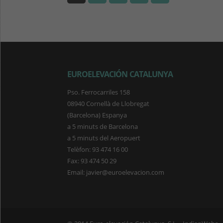
EUROELEVACIÓN CATALUNYA
Pso. Ferrocarriles 158
08940 Cornellà de Llobregat
(Barcelona) Espanya
a 5 minuts de Barcelona
a 5 minuts del Aeropuert
Telèfon: 93 474 16 00
Fax: 93 474 50 29
Email: javier@euroelevacion.com