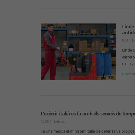
Linde
antid
9:31
|
N
Linde 
carreto
EX i T2
Continu
L’exèrcit italià es fa amb els serveis de l’em
10:50
|
Noticies
Fa uns mesos el ministeri italià de defensa va propo