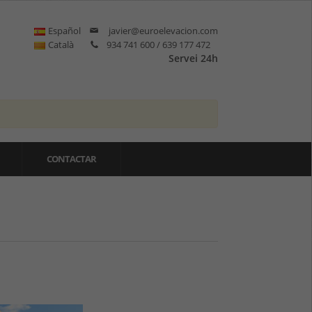
Español
javier@euroelevacion.com
Català
934 741 600 / 639 177 472
Servei 24h
CONTACTAR