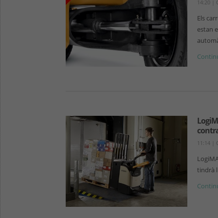
14:20
|
Els ca
estan 
automà
Continu
LogiM
contr
11:14
|
LogiMAT
tindrà 
Continu