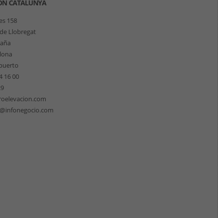
ÓN CATALUNYA
les 158
 de Llobregat
paña
lona
puerto
4 16 00
29
roelevacion.com
n@infonegocio.com