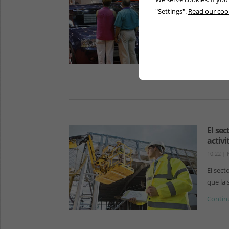
10:28
|
"Settings".
Read our cook
La indú
comença
manufac
Continu
El sec
activ
10:22
|
El sect
que la 
Continu