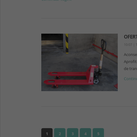
OFERT
10:07
|
Aconseg
Aprofit
de tra
Continu
1
2
3
4
5