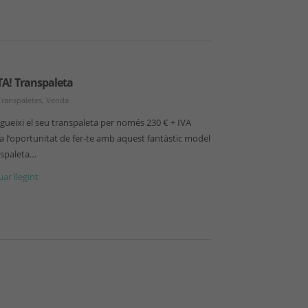
A! Transpaleta
Transpaletes
,
Venda
ueixi el seu transpaleta per només 230 € + IVA
a l’oportunitat de fer-te amb aquest fantàstic model
nspaleta…
ar llegint