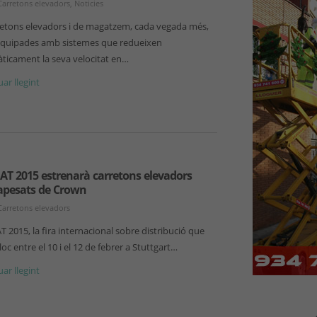
Carretons elevadors
,
Noticies
rretons elevadors i de magatzem, cada vegada més,
equipades amb sistemes que redueixen
ticament la seva velocitat en…
ar llegint
AT 2015 estrenarà carretons elevadors
apesats de Crown
Carretons elevadors
 2015, la fira internacional sobre distribució que
lloc entre el 10 i el 12 de febrer a Stuttgart…
ar llegint