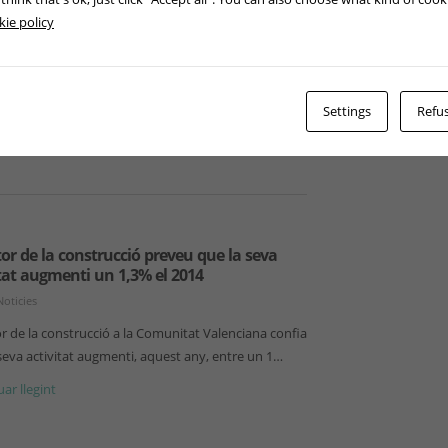
Noticies
ie policy
stria manté el seu to positiu en aquest
ment d’any. Així, l’indicador avançat de producció
turera s’ha accelerat al…
Settings
Refus
ar llegint
tor de la construcció preveu que la seva
itat augmenti un 1,3% el 2014
Noticies
or de la construcció a la Comunitat Valenciana confia
seva activitat augmenti, aquest any, entre un 1…
ar llegint