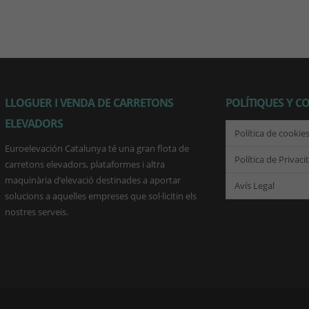
LLOGUER I VENDA DE CARRETONS
POLÍTIQUES Y C
ELEVADORS
Política de cookie
Euroelevación Catalunya té una gran flota de
Política de Privaci
carretons elevadors, plataformes i altra
maquinària d’elevació destinades a aportar
Avís Legal
solucions a aquelles empreses que sol·licitin els
nostres serveis.