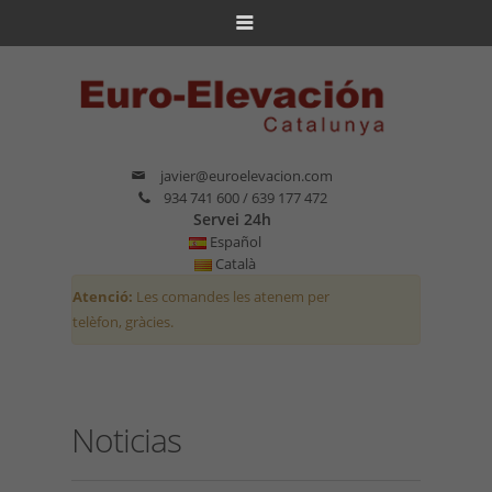
javier@euroelevacion.com
934 741 600 / 639 177 472
Servei 24h
Español
Català
Atenció:
Les comandes les atenem per
telèfon, gràcies.
Noticias