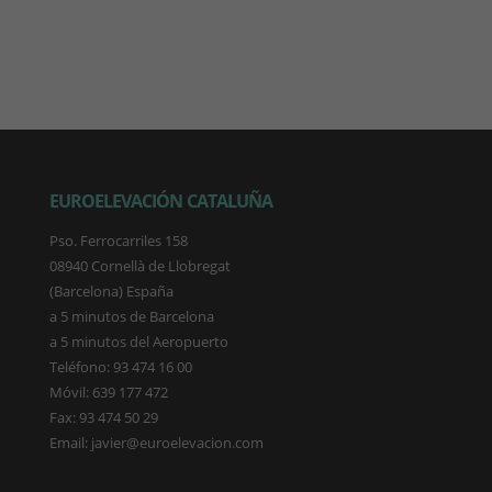
EUROELEVACIÓN CATALUÑA
Pso. Ferrocarriles 158
08940 Cornellà de Llobregat
(Barcelona) España
a 5 minutos de Barcelona
a 5 minutos del Aeropuerto
Teléfono: 93 474 16 00
Móvil: 639 177 472
Fax: 93 474 50 29
Email: javier@euroelevacion.com