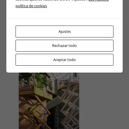
Continuar leyendo →
política de cookies
Ajustes
ATENCIÓN 24H
Rechazar todo
Aceptar todo