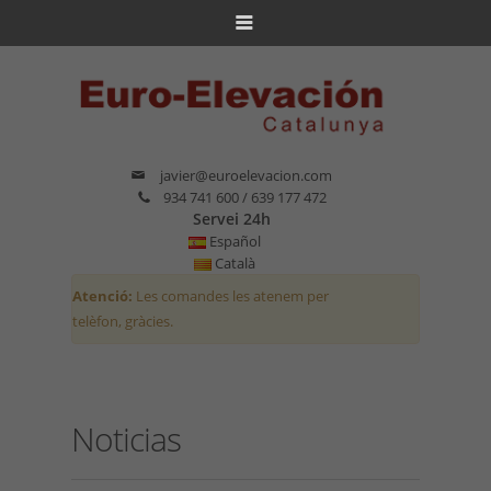
javier@euroelevacion.com
934 741 600 / 639 177 472
Servei 24h
Español
Català
Atenció:
Les comandes les atenem per
telèfon, gràcies.
Noticias