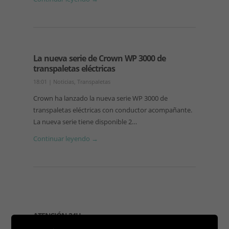
La nueva serie de Crown WP 3000 de
transpaletas eléctricas
18:01
|
Noticias
,
Transpaletas
Crown ha lanzado la nueva serie WP 3000 de
transpaletas eléctricas con conductor acompañante.
La nueva serie tiene disponible 2…
Continuar leyendo →
ATENCIÓN 24H