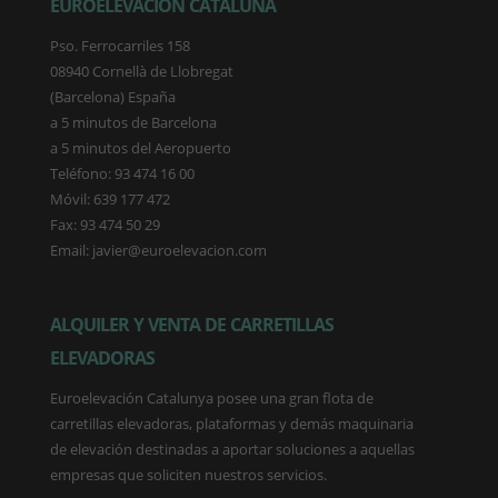
EUROELEVACIÓN CATALUÑA
Pso. Ferrocarriles 158
08940 Cornellà de Llobregat
(Barcelona) España
a 5 minutos de Barcelona
a 5 minutos del Aeropuerto
Teléfono: 93 474 16 00
Móvil: 639 177 472
Fax: 93 474 50 29
Email: javier@euroelevacion.com
ALQUILER Y VENTA DE CARRETILLAS
ELEVADORAS
Euroelevación Catalunya posee una gran flota de
carretillas elevadoras, plataformas y demás maquinaria
de elevación destinadas a aportar soluciones a aquellas
empresas que soliciten nuestros servicios.