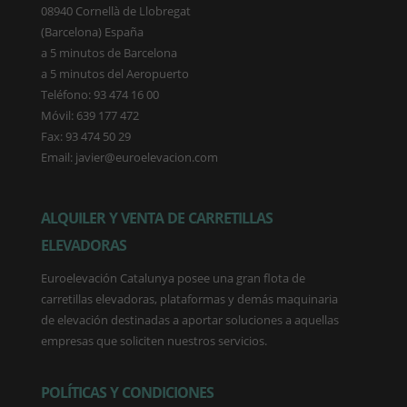
08940 Cornellà de Llobregat
(Barcelona) España
a 5 minutos de Barcelona
a 5 minutos del Aeropuerto
Teléfono: 93 474 16 00
Móvil: 639 177 472
Fax: 93 474 50 29
Email: javier@euroelevacion.com
ALQUILER Y VENTA DE CARRETILLAS
ELEVADORAS
Euroelevación Catalunya posee una gran flota de
carretillas elevadoras, plataformas y demás maquinaria
de elevación destinadas a aportar soluciones a aquellas
empresas que soliciten nuestros servicios.
POLÍTICAS Y CONDICIONES