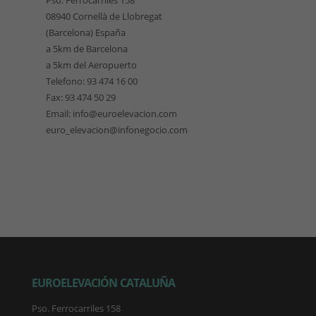
Pso. Ferrocarriles 158
08940 Cornellà de Llobregat
(Barcelona) España
a 5km de Barcelona
a 5km del Aeropuerto
Telefono: 93 474 16 00
Fax: 93 474 50 29
Email: info@euroelevacion.com
euro_elevacion@infonegocio.com
EUROELEVACIÓN CATALUÑA
Pso. Ferrocarriles 158