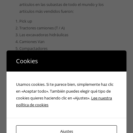
artículos en las subastas de todo el mundo y los
artículos más vendidos fueron:
Pick up
Tractores camiones (T / A)
Las excavadoras hidráulicas
Camiones Van
Compactadores
Tags:
carretillas elevadoras
,
mercado carretillas
,
Cookies
plataformas de carga
,
Ritchie Bros
,
tendencia
,
transpaletas eléctricas
Usamos cookies. Si te parece bien, simplemente haz clic
en «Aceptar todo». También puedes elegir qué tipo de
cookies quieres haciendo clic en «Ajustes».
Lee nuestra
política de cookies
ATENCIÓN 24H
Ajustes