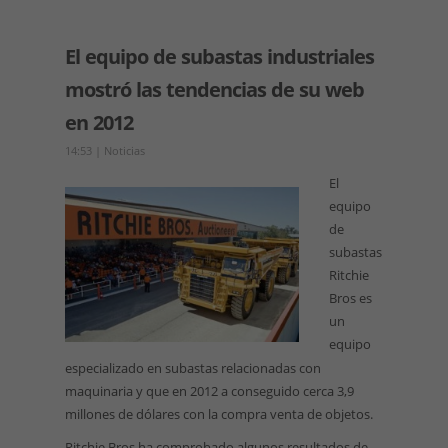
El equipo de subastas industriales
mostró las tendencias de su web
en 2012
14:53
|
Noticias
El
equipo
de
subastas
Ritchie
Bros es
un
equipo
especializado en subastas relacionadas con
maquinaria y que en 2012 a conseguido cerca 3,9
millones de dólares con la compra venta de objetos.
Ritchie Bros ha comprobado algunos resultados de