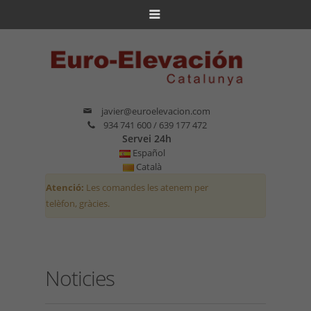
javier@euroelevacion.com
934 741 600 / 639 177 472
Servei 24h
Español
Català
Atenció:
Les comandes les atenem per
telèfon, gràcies.
Noticies