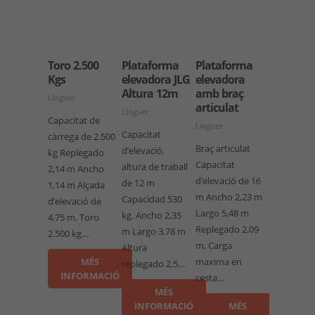
Toro 2.500
Plataforma
Plataforma
Kgs
elevadora JLG
elevadora
Altura 12m
amb braç
Lloguer
articulat
Lloguer
Capacitat de
Lloguer
Capacitat
càrrega de 2.500
Braç articulat
d’elevació,
kg Replegado
Capacitat
altura de traball
2,14 m Ancho
d’elevació de 16
de 12 m
1,14 m Alçada
m Ancho 2,23 m
Capacidad 530
d’elevació de
Largo 5,48 m
kg. Ancho 2,35
4.75 m. Toro
Replegado 2,09
m Largo 3,78 m
2.500 kg…
m, Carga
Altura
MÉS
maxima en
replegado 2,5…
INFORMACIÓ
cesta…
MÉS
INFORMACIÓ
MÉS