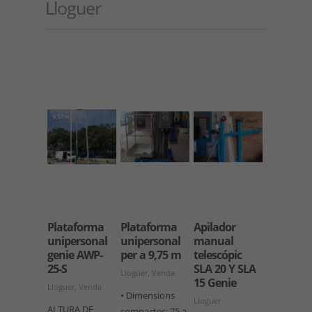
Lloguer
Plataforma
Plataforma
Apilador
unipersonal
unipersonal
manual
genie AWP-
per a 9,75 m
telescópic
25-S
SLA 20 Y SLA
Lloguer, Venda
15 Genie
Lloguer, Venda
• Dimensions
Lloguer
ALTURA DE
compactes: 75 a