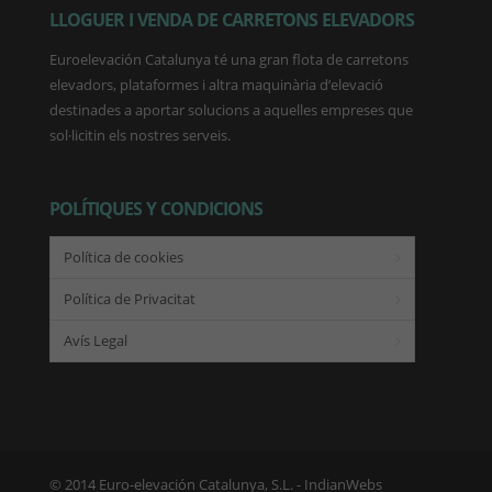
LLOGUER I VENDA DE CARRETONS ELEVADORS
Euroelevación Catalunya té una gran flota de carretons
elevadors, plataformes i altra maquinària d’elevació
destinades a aportar solucions a aquelles empreses que
sol·licitin els nostres serveis.
POLÍTIQUES Y CONDICIONS
Política de cookies
Política de Privacitat
Avís Legal
© 2014 Euro-elevación Catalunya, S.L. -
IndianWebs