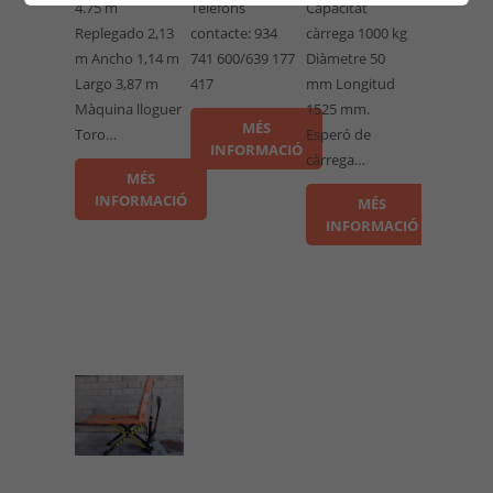
4.75 m
Telèfons
Capacitat
Replegado 2,13
contacte: 934
càrrega 1000 kg
m Ancho 1,14 m
741 600/639 177
Diàmetre 50
Largo 3,87 m
417
mm Longitud
Màquina lloguer
1525 mm.
MÉS
Toro…
Esperó de
INFORMACIÓ
càrrega…
MÉS
INFORMACIÓ
MÉS
INFORMACIÓ