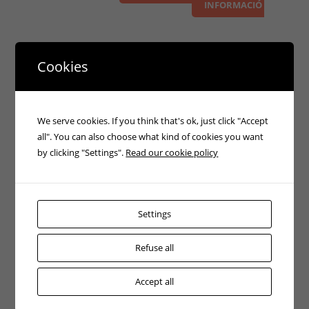
INFORMACIÓ
Cookies
We serve cookies. If you think that's ok, just click "Accept
all". You can also choose what kind of cookies you want
by clicking "Settings".
Read our cookie policy
Toro 2.500
Carretó
Esperó de
Settings
Kgs
elevador
càrrega gran
Lloguer
Lloguer
Lloguer
Refuse all
Alça 2.500 Kg
Carretó
Per manipulació
Accept all
Capacitat
elevador per
de moquetes,
d’elevació de
alquiler.
bobines o tubs.