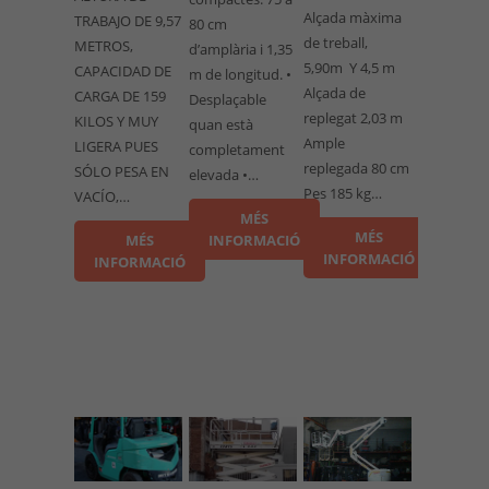
Alçada màxima
TRABAJO DE 9,57
80 cm
de treball,
METROS,
d’amplària i 1,35
5,90m Y 4,5 m
CAPACIDAD DE
m de longitud. •
Alçada de
CARGA DE 159
Desplaçable
replegat 2,03 m
KILOS Y MUY
quan està
Ample
LIGERA PUES
completament
replegada 80 cm
SÓLO PESA EN
elevada •…
Pes 185 kg…
VACÍO,…
MÉS
MÉS
MÉS
INFORMACIÓ
INFORMACIÓ
INFORMACIÓ