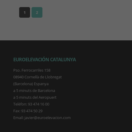
1
2
EUROELEVACIÓN CATALUNYA
Pso. Ferrocarriles 158
08940 Cornellà de Llobregat
(Barcelona) Espanya
a 5 minuts de Barcelona
a 5 minuts del Aeropuert
Telèfon: 93 474 16 00
Fax: 93 474 50 29
Email: javier@euroelevacion.com