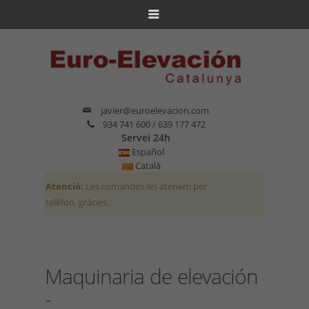
javier@euroelevacion.com
934 741 600 / 639 177 472
Servei 24h
Español
Català
Atenció:
Les comandes les atenem per
telèfon, gràcies.
Maquinaria de elevación
-