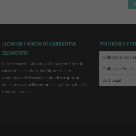
LLOGUER I VENDA DE CARRETONS
POLÍTIQUES Y C
ELEVADORS
Política de cookie
Euroelevación Catalunya té una gran flota de
Política de Privaci
carretons elevadors, plataformes i altra
maquinària d’elevació destinades a aportar
Avís Legal
solucions a aquelles empreses que sol·licitin els
nostres serveis.