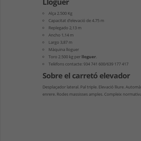
Lloguer
Alça 2.500 Kg
Capacitat d’elevació de 4.75 m
Replegado 2,13 m
Ancho 1,14 m
Largo 3,87 m
Màquina lloguer
Toro 2.500 kg per
lloguer
.
Telèfons contacte: 934 741 600/639 177 417
Sobre el carretó elevador
Desplaçador lateral. Pal triple. Elevació lliure. Autom
enrere. Rodes massisses amples. Compleix normativ