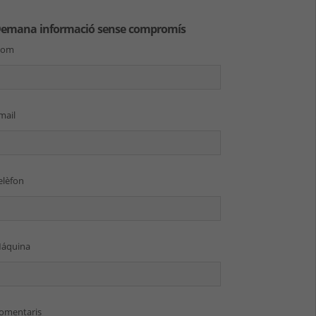
emana informació sense compromís
Nom
mail
elèfon
áquina
omentaris