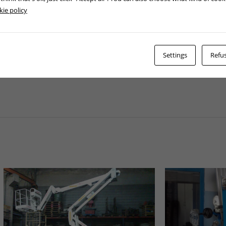
p
ie policy
Settings
Refus