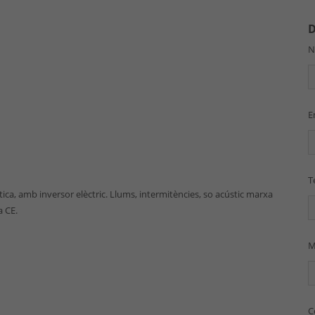
D
E
T
àtica, amb inversor elèctric. Llums, intermitències, so acústic marxa
a CE.
M
C