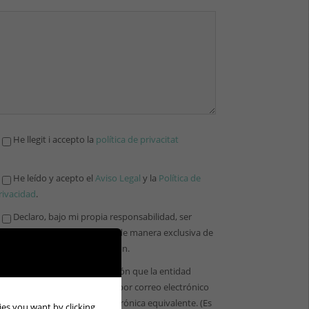
He llegit i accepto la
política de privacitat
He leído y acepto el
Aviso Legal
y la
Política de
rivacidad
.
Declaro, bajo mi propia responsabilidad, ser
ayor de 18 años y respondo de manera exclusiva de
a veracidad de dicha declaración.
Acepto recibir la información que la entidad
onsidere oportuno enviarme por correo electrónico
 medio de comunicación electrónica equivalente. (Es
kies you want by clicking