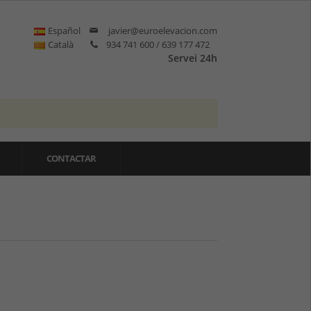
Español
javier@euroelevacion.com
Català
934 741 600 / 639 177 472
Servei 24h
CONTACTAR