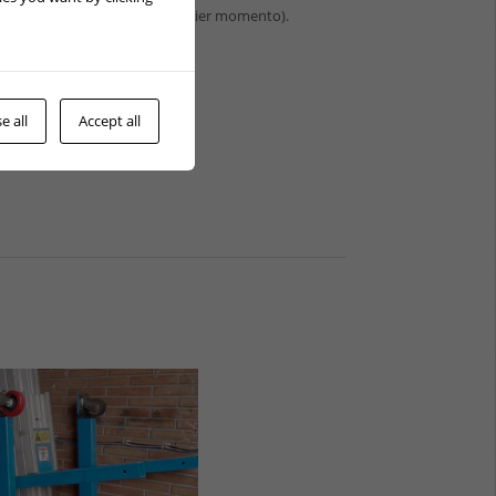
osible darse de baja en cualquier momento).
e all
Accept all