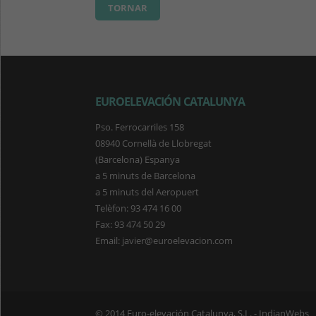
TORNAR
EUROELEVACIÓN CATALUNYA
Pso. Ferrocarriles 158
08940 Cornellà de Llobregat
(Barcelona) Espanya
a 5 minuts de Barcelona
a 5 minuts del Aeropuert
Telèfon: 93 474 16 00
Fax: 93 474 50 29
Email: javier@euroelevacion.com
© 2014 Euro-elevación Catalunya, S.L. -
IndianWebs