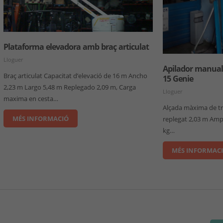
Plataforma elevadora amb braç articulat
Lloguer
Apilador manual 
Braç articulat Capacitat d’elevació de 16 m Ancho
15 Genie
2,23 m Largo 5,48 m Replegado 2,09 m, Carga
Lloguer
maxima en cesta…
Alçada màxima de tr
MÉS INFORMACIÓ
replegat 2,03 m Amp
kg…
MÉS INFORMAC