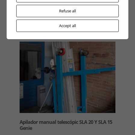
Capacitat d’elevació, altura de traball de 12 m
Capacidad 530 kg. Ancho 2,35 m Largo 3,78 m Altura
Refuse all
replegado 2,5…
Accept all
MÉS INFORMACIÓ
Apilador manual telescópic SLA 20 Y SLA 15
Genie