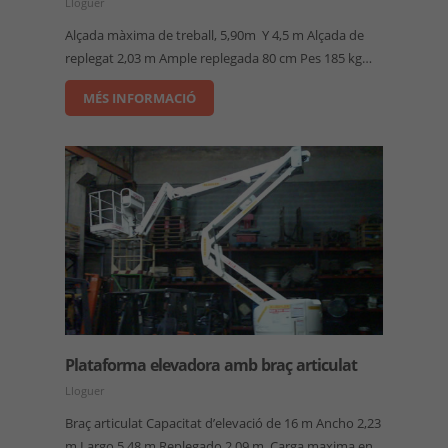
Lloguer
Alçada màxima de treball, 5,90m Y 4,5 m Alçada de
replegat 2,03 m Ample replegada 80 cm Pes 185 kg…
MÉS INFORMACIÓ
Plataforma elevadora amb braç articulat
Lloguer
Braç articulat Capacitat d’elevació de 16 m Ancho 2,23
m Largo 5,48 m Replegado 2,09 m, Carga maxima en