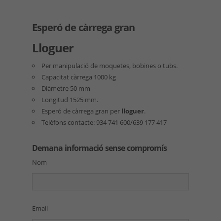
Esperó de càrrega gran
Lloguer
Per manipulació de moquetes, bobines o tubs.
Capacitat càrrega 1000 kg
Diàmetre 50 mm
Longitud 1525 mm.
Esperó de càrrega gran per
lloguer
.
Telèfons contacte: 934 741 600/639 177 417
Demana informació sense compromís
Nom
Email