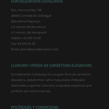
EUROELEVACIÓN CATALUNYA
Pso. Ferrocarriles 158
08940 Cornellà de Llobregat
(Barcelona) Espanya
a 5 minuts de Barcelona
a 5 minuts del Aeropuert
Telèfon: 93 474 16 00
Fax: 93 474 50 29
Email: javier@euroelevacion.com
LLOGUER I VENDA DE CARRETONS ELEVADORS
Euroelevación Catalunya té una gran flota de carretons
elevadors, plataformes i altra maquinària d’elevació
destinades a aportar solucions a aquelles empreses que
sol·licitin els nostres serveis.
POLÍTIQUES Y CONDICIONS