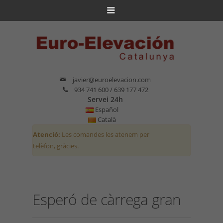
javier@euroelevacion.com
934 741 600 / 639 177 472
Servei 24h
Español
Català
Atenció:
Les comandes les atenem per
telèfon, gràcies.
Esperó de càrrega gran