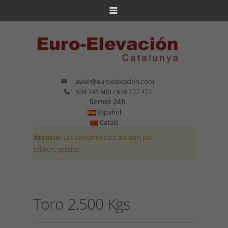
javier@euroelevacion.com
934 741 600 / 639 177 472
Servei 24h
Español
Català
Atenció:
Les comandes les atenem per
telèfon, gràcies.
Toro 2.500 Kgs