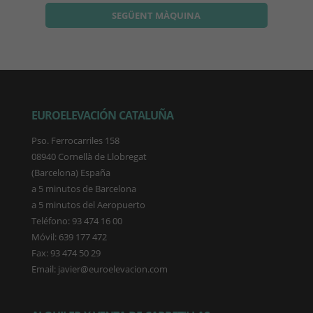
SEGÜENT MÀQUINA
EUROELEVACIÓN CATALUÑA
Pso. Ferrocarriles 158
08940 Cornellà de Llobregat
(Barcelona) España
a 5 minutos de Barcelona
a 5 minutos del Aeropuerto
Teléfono: 93 474 16 00
Móvil: 639 177 472
Fax: 93 474 50 29
Email: javier@euroelevacion.com