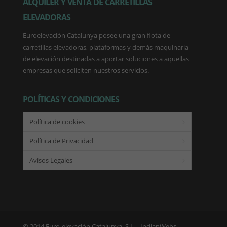
ALQUILER Y VENTA DE CARRETILLAS
ELEVADORAS
Euroelevación Catalunya posee una gran flota de
carretillas elevadoras, plataformas y demás maquinaria
de elevación destinadas a aportar soluciones a aquellas
empresas que soliciten nuestros servicios.
POLÍTICAS Y CONDICIONES
Política de cookies
Política de Privacidad
Avisos Legales
© 2014 Euro-elevación Catalunya, S.L. -
IndianWebs