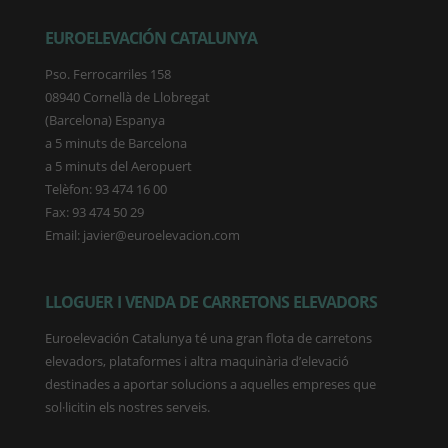
EUROELEVACIÓN CATALUNYA
Pso. Ferrocarriles 158
08940 Cornellà de Llobregat
(Barcelona) Espanya
a 5 minuts de Barcelona
a 5 minuts del Aeropuert
Telèfon: 93 474 16 00
Fax: 93 474 50 29
Email: javier@euroelevacion.com
LLOGUER I VENDA DE CARRETONS ELEVADORS
Euroelevación Catalunya té una gran flota de carretons
elevadors, plataformes i altra maquinària d’elevació
destinades a aportar solucions a aquelles empreses que
sol·licitin els nostres serveis.