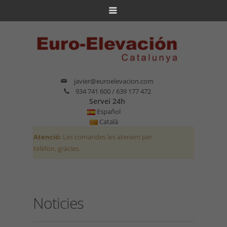
javier@euroelevacion.com
934 741 600 / 639 177 472
Servei 24h
Español
Català
Atenció:
Les comandes les atenem per
telèfon, gràcies.
Noticies