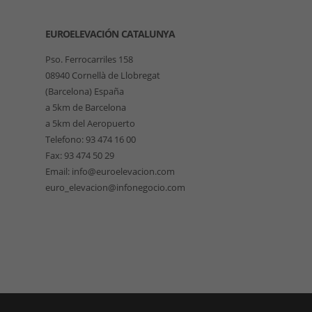
EUROELEVACIÓN CATALUNYA
Pso. Ferrocarriles 158
08940 Cornellà de Llobregat
(Barcelona) España
a 5km de Barcelona
a 5km del Aeropuerto
Telefono: 93 474 16 00
Fax: 93 474 50 29
Email: info@euroelevacion.com
euro_elevacion@infonegocio.com