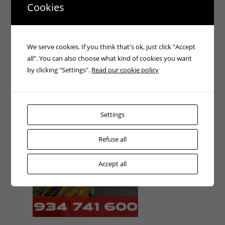
ATENCIÓ 24H
Cookies
We serve cookies. If you think that's ok, just click "Accept
all". You can also choose what kind of cookies you want
by clicking "Settings".
Read our cookie policy
Settings
Refuse all
Accept all