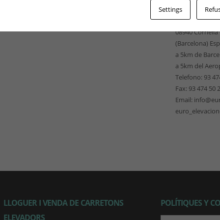
EUROELEVACI
Settings
Refus
Pso. Ferrocarri
08940 Cornellà
(Barcelona) Es
a 5km de Barce
a 5km del Aero
Telefono: 93 47
Fax: 93 474 50 
Email: info@eu
euro_elevacio
LLOGUER I VENDA DE CARRETONS
POLÍTIQUES Y C
ELEVADORS