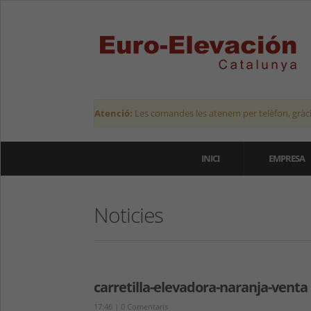
Atenció:
Les comandes les atenem per telèfon, gràci
INICI
EMPRESA
Noticies
carretilla-elevadora-naranja-venta
17:46
|
0 Comentaris