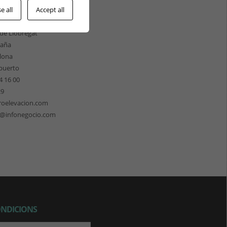
ÓN CATALUNYA
e all
Accept all
les 158
 de Llobregat
paña
lona
puerto
4 16 00
29
roelevacion.com
n@infonegocio.com
ONDICIONS