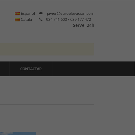
Español
javier@euroelevacion.com
Català
934 741 600 / 639 177 472
Servei 24h
CONTACTAR