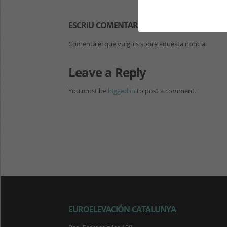
ESCRIU COMENTARIS
Comenta el que vulguis sobre aquesta notícia.
Leave a Reply
You must be
logged in
to post a comment.
EUROELEVACIÓN CATALUNYA