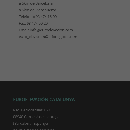
a 5km de Barcelona
a 5km del Aeropuerto
Telefono: 93 474 16 00
Fax: 93 474 50 29
Email: info@euroelevacion.com
euro_elevacion@infonegocio.com
EUROELEVACIÓN CATALUNYA
Pso. Ferrocarriles 158
08940 Cornellà de Llobregat
(Barcelona) Espanya