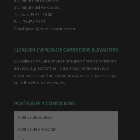
a 5 minuts de Barcelona
a 5 minuts del Aeropuert
Telèfon: 93 474 16 00
Fax: 93 474 50 29
Email: javier@euroelevacion.com
LLOGUER I VENDA DE CARRETONS ELEVADORS
Euroelevación Catalunya té una gran flota de carretons
elevadors, plataformes i altra maquinària d’elevació
destinades a aportar solucions a aquelles empreses que
sol·licitin els nostres serveis.
POLÍTIQUES Y CONDICIONS
Política de cookies
Política de Privacitat