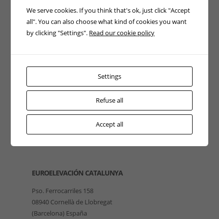
We serve cookies. If you think that's ok, just click "Accept
all". You can also choose what kind of cookies you want
by clicking "Settings".
Read our cookie policy
Settings
Refuse all
Accept all
EUROELEVACIÓN CATALUNYA
Pso. Ferrocarriles 158
08940 Cornellà de Llobregat
(Barcelona) España