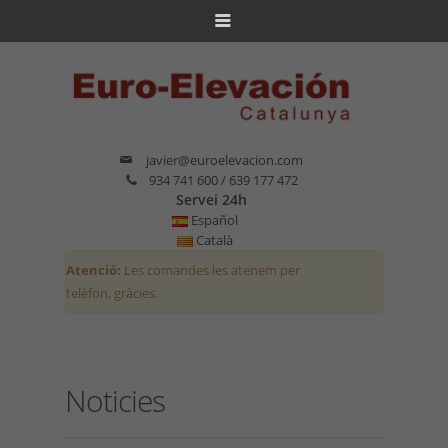
javier@euroelevacion.com
934 741 600 / 639 177 472
Servei 24h
Español
Català
Atenció:
Les comandes les atenem per
telèfon, gràcies.
Noticies