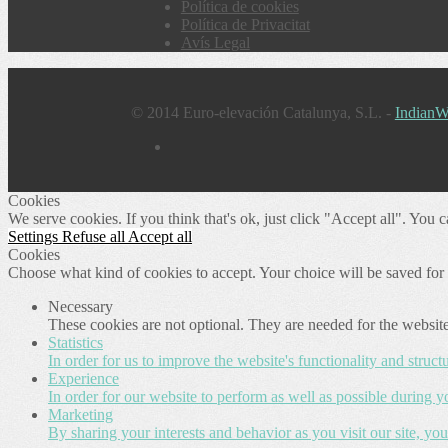
Política de cookies
Política de Privacitat
Avís Legal
© 2014 Euro-elevación Catalunya, S.L. -
IndianW
Cookies
We serve cookies. If you think that's ok, just click "Accept all". You
Settings
Refuse all
Accept all
Cookies
Choose what kind of cookies to accept. Your choice will be saved for
Necessary
These cookies are not optional. They are needed for the website
Statistics
In order for us to improve the website's functionality and struc
Experience
In order for our website to perform as well as possible during yo
Marketing
By sharing your interests and behavior as you visit our site, yo