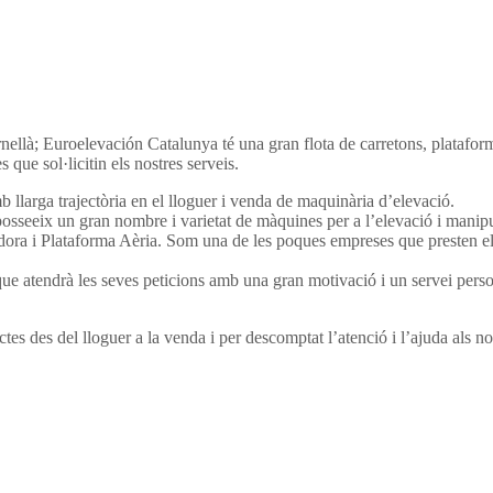
nellà; Euroelevación Catalunya té una gran flota de carretons, plataforme
que sol·licitin els nostres serveis.
larga trajectòria en el lloguer i venda de maquinària d’elevació.
osseeix un gran nombre i varietat de màquines per a l’elevació i manip
adora i Plataforma Aèria. Som una de les poques empreses que presten els
e atendrà les seves peticions amb una gran motivació i un servei person
tes des del lloguer a la venda i per descomptat l’atenció i l’ajuda als nos