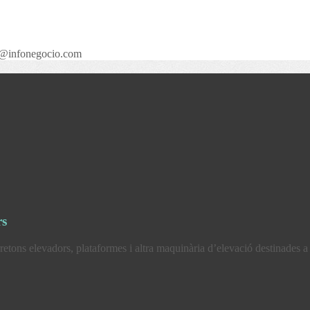
n@infonegocio.com
rs
retons elevadors, plataformes i altra maquinària d’elevació destinades a