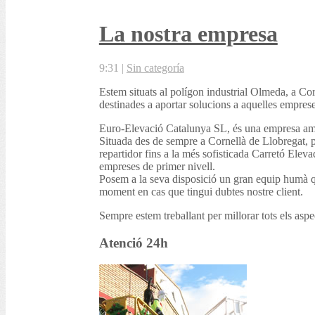
La nostra empresa
9:31
|
Sin categoría
Estem situats al polígon industrial Olmeda, a Cor
destinades a aportar solucions a aquelles empreses 
Euro-Elevació Catalunya SL, és una empresa amb l
Situada des de sempre a Cornellà de Llobregat, p
repartidor fins a la més sofisticada Carretó Elev
empreses de primer nivell.
Posem a la seva disposició un gran equip humà qu
moment en cas que tingui dubtes nostre client.
Sempre estem treballant per millorar tots els aspec
Atenció 24h