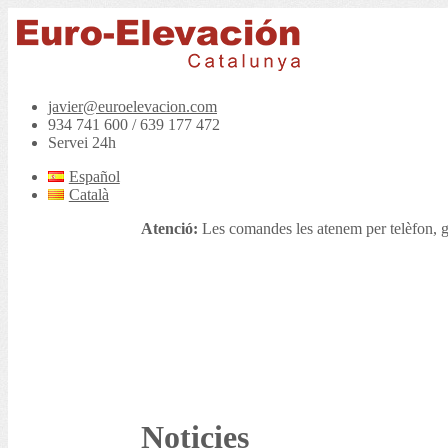
javier@euroelevacion.com
934 741 600 / 639 177 472
Servei 24h
Español
Català
Atenció:
Les comandes les atenem per telèfon, g
Noticies