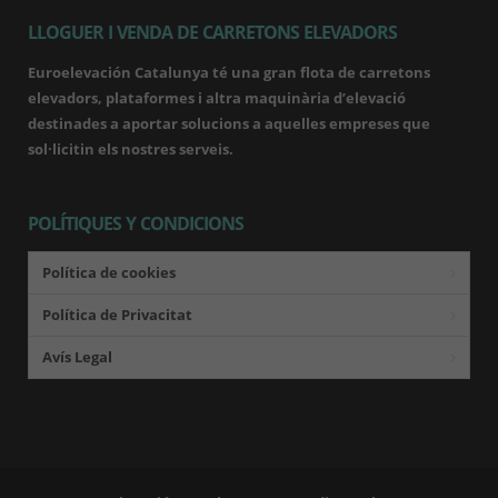
LLOGUER I VENDA DE CARRETONS ELEVADORS
Euroelevación Catalunya té una gran flota de carretons
elevadors, plataformes i altra maquinària d’elevació
destinades a aportar solucions a aquelles empreses que
sol·licitin els nostres serveis.
POLÍTIQUES Y CONDICIONS
Política de cookies
Política de Privacitat
Avís Legal