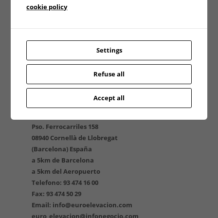
cookie policy
Settings
Refuse all
Accept all
EUROELEVACIÓN CATALUNYA
Pso. Ferrocarriles 158
08940 Cornellà de Llobregat
(Barcelona) España
a 5km de Barcelona
a 5km del Aeropuerto
Telefono: 93 474 16 00
Fax: 93 474 50 29
Email: info@euroelevacion.com
euro_elevacion@infonegocio.com