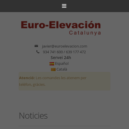
javier@euroelevacion.com
934 741 600 / 639 177 472
Servei 24h
Español
Català
Atenció:
Les comandes les atenem per
telèfon, gràcies.
Noticies