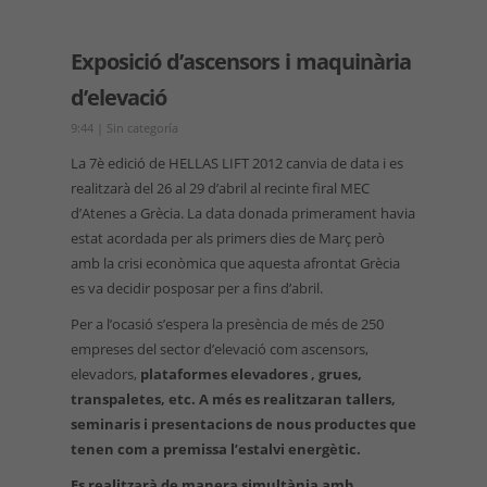
Exposició d’ascensors i maquinària
d’elevació
9:44
|
Sin categoría
La 7è edició de HELLAS LIFT 2012 canvia de data i es
realitzarà del 26 al 29 d’abril al recinte firal MEC
d’Atenes a Grècia. La data donada primerament havia
estat acordada per als primers dies de Març però
amb la crisi econòmica que aquesta afrontat Grècia
es va decidir posposar per a fins d’abril.
Per a l’ocasió s’espera la presència de més de 250
empreses del sector d’elevació com ascensors,
elevadors,
plataformes elevadores
, grues,
transpaletes, etc. A més es realitzaran tallers,
seminaris i presentacions de nous productes que
tenen com a premissa l’estalvi energètic.
Es realitzarà de manera simultània amb