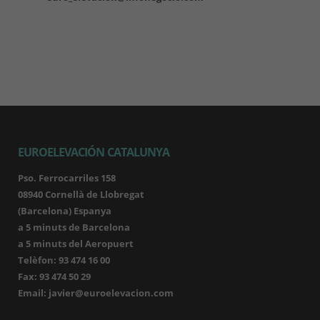
EUROELEVACIÓN CATALUNYA
Pso. Ferrocarriles 158
08940 Cornellà de Llobregat
(Barcelona) Espanya
a 5 minuts de Barcelona
a 5 minuts del Aeropuert
Telèfon: 93 474 16 00
Fax: 93 474 50 29
Email: javier@euroelevacion.com