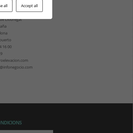
ÓN CATALUNYA
e all
Accept all
les 158
 de Llobregat
paña
lona
puerto
4 16 00
29
roelevacion.com
n@infonegocio.com
ONDICIONS