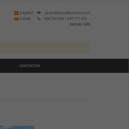
Español
javier@euroelevacion.com
Català
934 741 600 / 639 177 472
Servei 24h
CONTACTAR