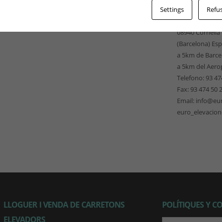
EUROELEVACI
Settings
Refus
Pso. Ferrocarri
08940 Cornellà
(Barcelona) Es
a 5km de Barce
a 5km del Aero
Telefono: 93 47
Fax: 93 474 50 
Email: info@eu
euro_elevacio
LLOGUER I VENDA DE CARRETONS
POLÍTIQUES Y C
ELEVADORS