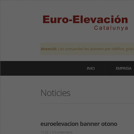
Atenció:
Les comandes les atenem per telèfon, gràci
INICI
EMPRESA
Noticies
euroelevacion banner otono
11:22
|
0 Comentaris