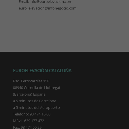
Email: info@euroelevacion.com
euro_elevacion@infonegocio.com
EUROELEVACIÓN CATALUÑA
Pso. Ferrocarriles 158
08940 Cornellà de Llobregat
(Barcelona) España
a 5 minutos de Barcelona
a 5 minutos del Aeropuerto
Teléfono: 93 474 16 00
Móvil: 639 177 472
Fax: 93 474 50 29