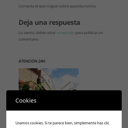
Comenta el que vulguis sobre aquesta notícia.
Deja una respuesta
Lo siento, debes estar
conectado
para publicar un
comentario.
ATENCIÓN 24H
Cookies
Usamos cookies. Si te parece bien, simplemente haz clic