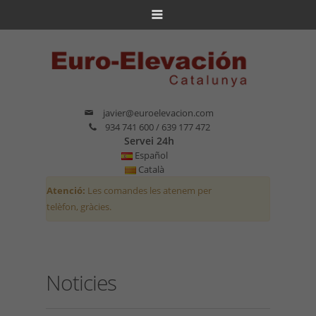
javier@euroelevacion.com
934 741 600 / 639 177 472
Servei 24h
Español
Català
Atenció:
Les comandes les atenem per
telèfon, gràcies.
Noticies