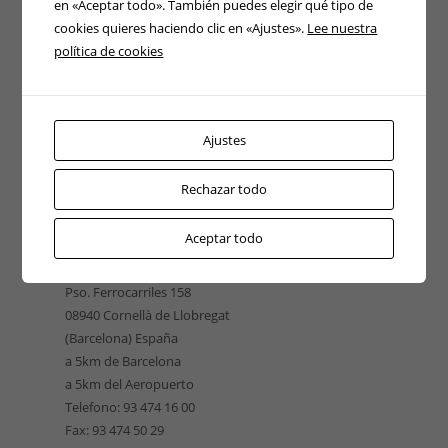
en «Aceptar todo». También puedes elegir qué tipo de
cookies quieres haciendo clic en «Ajustes».
Lee nuestra
política de cookies
Ajustes
Rechazar todo
Aceptar todo
EUROELEVACIÓN CATALUÑA
Pso. Ferrocarriles 158
08940 Cornellà de Llobregat
(Barcelona) España
a 5km de Barcelona
a 5km del Aeropuerto
Telefono: 93 474 16 00
Fax: 93 474 50 29