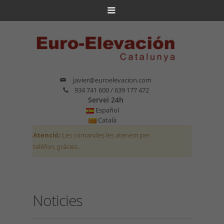
javier@euroelevacion.com
934 741 600 / 639 177 472
Servei 24h
Español
Català
Atenció:
Les comandes les atenem per
telèfon, gràcies.
Noticies