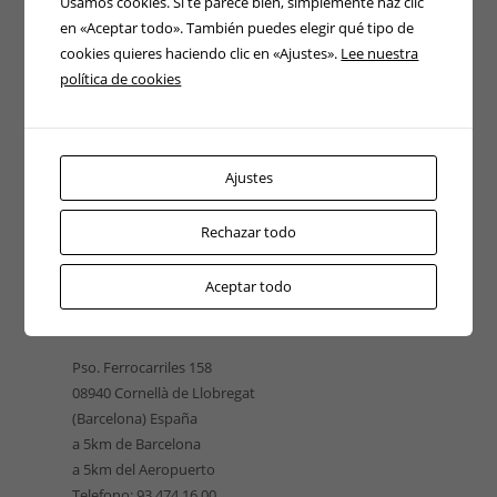
Usamos cookies. Si te parece bien, simplemente haz clic
en «Aceptar todo». También puedes elegir qué tipo de
cookies quieres haciendo clic en «Ajustes».
Lee nuestra
política de cookies
Ajustes
Rechazar todo
Aceptar todo
EUROELEVACIÓN CATALUÑA
Pso. Ferrocarriles 158
08940 Cornellà de Llobregat
(Barcelona) España
a 5km de Barcelona
a 5km del Aeropuerto
Telefono: 93 474 16 00