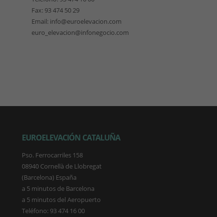
Fax: 93 474 50 29
Email: info@euroelevacion.com
euro_elevacion@infonegocio.com
EUROELEVACIÓN CATALUÑA
Pso. Ferrocarriles 158
08940 Cornellà de Llobregat
(Barcelona) España
a 5 minutos de Barcelona
a 5 minutos del Aeropuerto
Teléfono: 93 474 16 00