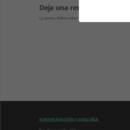
Deja una respuesta
Lo siento, debes estar
conectado
para publicar un c
EUROELEVACIÓN CATALUÑA