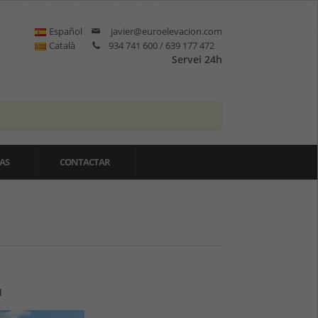
Español
javier@euroelevacion.com
Català
934 741 600 / 639 177 472
Servei 24h
AS
CONTACTAR
H