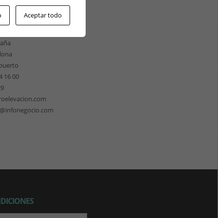
ÓN CATALUÑA
o
Aceptar todo
les 158
 de Llobregat
paña
lona
puerto
4 16 00
29
roelevacion.com
n@infonegocio.com
NDICIONES