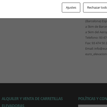
EUROELEVACI
Ajustes
Rechazar tod
Pso. Ferrocarri
omentario.
08940 Cornellà
(Barcelona) Es
a 5km de Barce
a 5km del Aero
Telefono: 93 47
Fax: 93 474 50 
Email: info@eu
euro_elevacio
ALQUILER Y VENTA DE CARRETILLAS
POLÍTICAS Y CO
ELEVADORAS