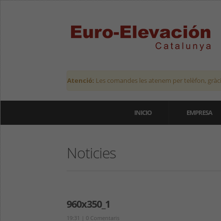
Atenció:
Les comandes les atenem per telèfon, gràci
INICIO
EMPRESA
Noticies
960x350_1
19:31
|
0 Comentaris