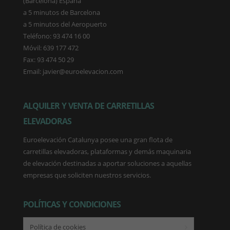
(Barcelona) España
a 5 minutos de Barcelona
a 5 minutos del Aeropuerto
Teléfono: 93 474 16 00
Móvil: 639 177 472
Fax: 93 474 50 29
Email: javier@euroelevacion.com
ALQUILER Y VENTA DE CARRETILLAS
ELEVADORAS
Euroelevación Catalunya posee una gran flota de
carretillas elevadoras, plataformas y demás maquinaria
de elevación destinadas a aportar soluciones a aquellas
empresas que soliciten nuestros servicios.
POLÍTICAS Y CONDICIONES
Política de cookies