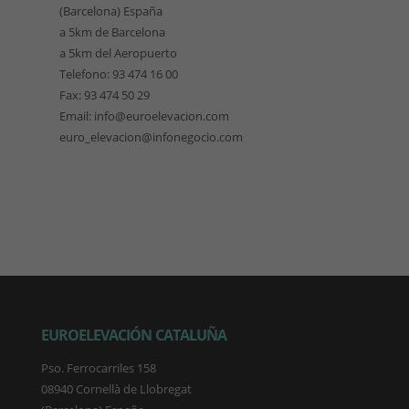
(Barcelona) España
a 5km de Barcelona
a 5km del Aeropuerto
Telefono: 93 474 16 00
Fax: 93 474 50 29
Email: info@euroelevacion.com
euro_elevacion@infonegocio.com
EUROELEVACIÓN CATALUÑA
Pso. Ferrocarriles 158
08940 Cornellà de Llobregat