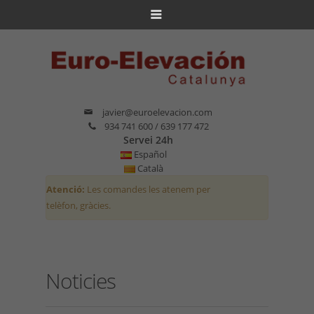
javier@euroelevacion.com
934 741 600 / 639 177 472
Servei 24h
Español
Català
Atenció:
Les comandes les atenem per
telèfon, gràcies.
Noticies