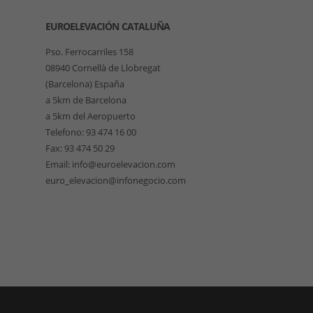
EUROELEVACIÓN CATALUÑA
Pso. Ferrocarriles 158
08940 Cornellà de Llobregat
(Barcelona) España
a 5km de Barcelona
a 5km del Aeropuerto
Telefono: 93 474 16 00
Fax: 93 474 50 29
Email: info@euroelevacion.com
euro_elevacion@infonegocio.com