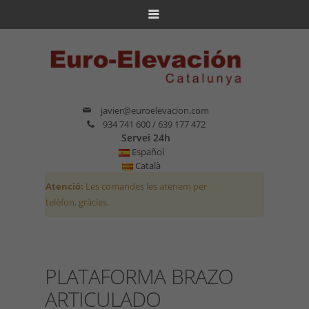
javier@euroelevacion.com
934 741 600 / 639 177 472
Servei 24h
Español
Català
Atenció:
Les comandes les atenem per
telèfon, gràcies.
PLATAFORMA BRAZO
ARTICULADO