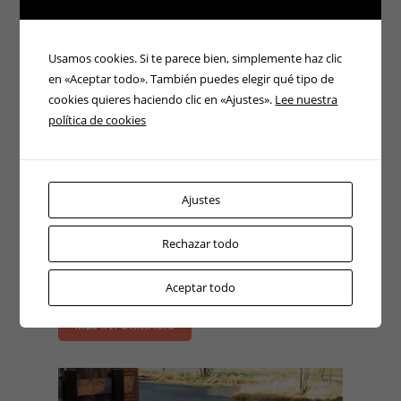
Usamos cookies. Si te parece bien, simplemente haz clic
en «Aceptar todo». También puedes elegir qué tipo de
cookies quieres haciendo clic en «Ajustes».
Lee nuestra
política de cookies
Carretilla Toyota
Ajustes
Alquiler
Rechazar todo
Capacidad de 1500 kg Altura de replegado de 1,98
metros. Para trabajos especiales con altura máxima
Aceptar todo
de paso de 1,98…
MÉS INFORMACIÓ