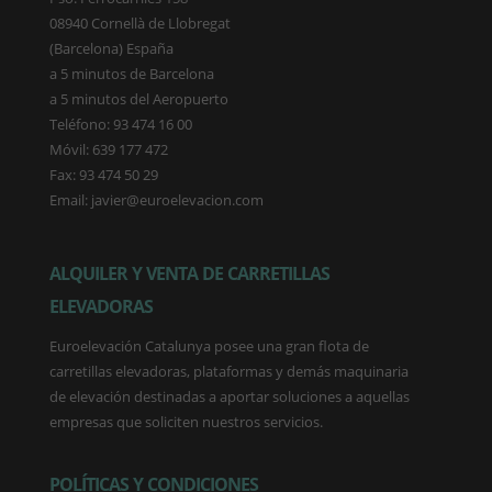
08940 Cornellà de Llobregat
(Barcelona) España
a 5 minutos de Barcelona
a 5 minutos del Aeropuerto
Teléfono: 93 474 16 00
Móvil: 639 177 472
Fax: 93 474 50 29
Email: javier@euroelevacion.com
ALQUILER Y VENTA DE CARRETILLAS
ELEVADORAS
Euroelevación Catalunya posee una gran flota de
carretillas elevadoras, plataformas y demás maquinaria
de elevación destinadas a aportar soluciones a aquellas
empresas que soliciten nuestros servicios.
POLÍTICAS Y CONDICIONES