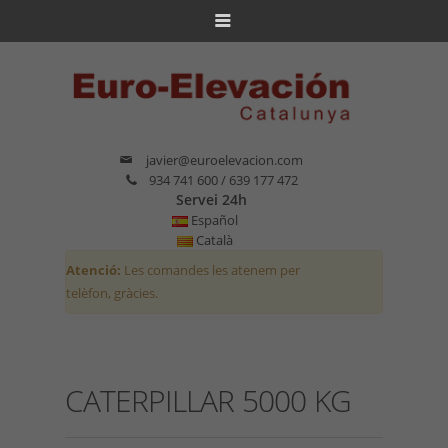
javier@euroelevacion.com
934 741 600 / 639 177 472
Servei 24h
Español
Català
Atenció:
Les comandes les atenem per
telèfon, gràcies.
CATERPILLAR 5000 KG