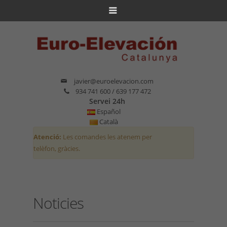
javier@euroelevacion.com
934 741 600 / 639 177 472
Servei 24h
Español
Català
Atenció:
Les comandes les atenem per
telèfon, gràcies.
Noticies