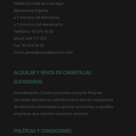
08940 Cornellà de Llobregat
(Barcelona) España
a 5 minutos de Barcelona
a 5 minutos del Aeropuerto
Teléfono: 93 474 16 00
Móvil: 639 177 472
Fax: 93 474 50 29
Email: javier@euroelevacion.com
ALQUILER Y VENTA DE CARRETILLAS
ELEVADORAS
Euroelevación Catalunya posee una gran flota de
carretillas elevadoras, plataformas y demás maquinaria
de elevación destinadas a aportar soluciones a aquellas
empresas que soliciten nuestros servicios.
POLÍTICAS Y CONDICIONES