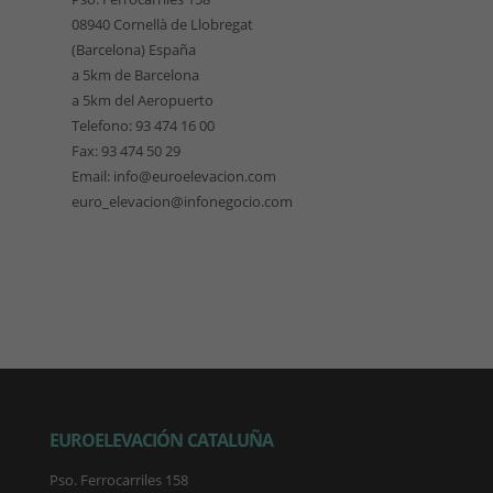
08940 Cornellà de Llobregat
(Barcelona) España
a 5km de Barcelona
a 5km del Aeropuerto
Telefono: 93 474 16 00
Fax: 93 474 50 29
Email: info@euroelevacion.com
euro_elevacion@infonegocio.com
EUROELEVACIÓN CATALUÑA
Pso. Ferrocarriles 158