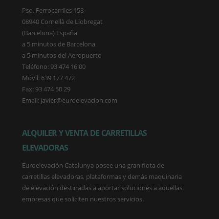
Pso. Ferrocarriles 158
08940 Cornellà de Llobregat
(Barcelona) España
a 5 minutos de Barcelona
a 5 minutos del Aeropuerto
Teléfono: 93 474 16 00
Móvil: 639 177 472
Fax: 93 474 50 29
Email: javier@euroelevacion.com
ALQUILER Y VENTA DE CARRETILLAS
ELEVADORAS
Euroelevación Catalunya posee una gran flota de
carretillas elevadoras, plataformas y demás maquinaria
de elevación destinadas a aportar soluciones a aquellas
empresas que soliciten nuestros servicios.