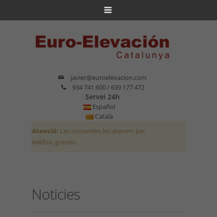
javier@euroelevacion.com
934 741 600 / 639 177 472
Servei 24h
Español
Català
Atenció:
Les comandes les atenem per
telèfon, gràcies.
Noticies