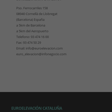
Pso. Ferrocarriles 158
08940 Cornellà de Llobregat
(Barcelona) España
a 5km de Barcelona
a 5km del Aeropuerto
Telefono: 93 474 16 00
Fax: 93 474 50 29
Email: info@euroelevacion.com
euro_elevacion@infonegocio.com
EUROELEVACIÓN CATALUÑA