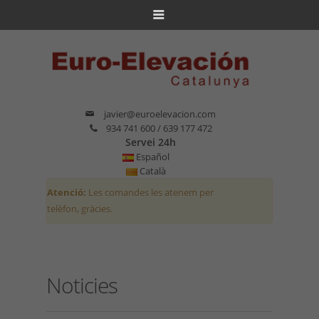
javier@euroelevacion.com
934 741 600 / 639 177 472
Servei 24h
Español
Català
Atenció:
Les comandes les atenem per
telèfon, gràcies.
Noticies