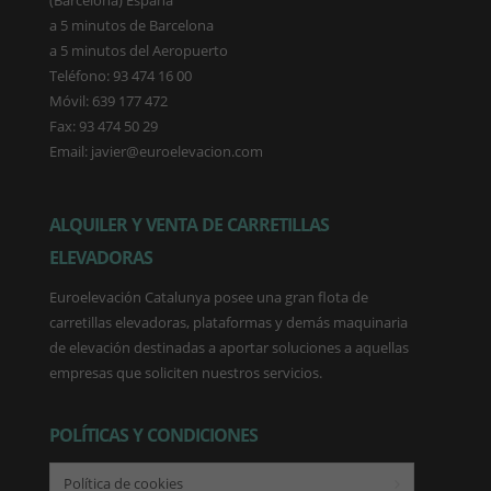
(Barcelona) España
a 5 minutos de Barcelona
a 5 minutos del Aeropuerto
Teléfono: 93 474 16 00
Móvil: 639 177 472
Fax: 93 474 50 29
Email: javier@euroelevacion.com
ALQUILER Y VENTA DE CARRETILLAS
ELEVADORAS
Euroelevación Catalunya posee una gran flota de
carretillas elevadoras, plataformas y demás maquinaria
de elevación destinadas a aportar soluciones a aquellas
empresas que soliciten nuestros servicios.
POLÍTICAS Y CONDICIONES
Política de cookies