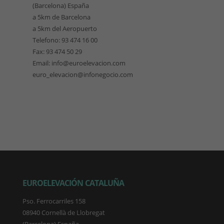
(Barcelona) España
a 5km de Barcelona
a 5km del Aeropuerto
Telefono: 93 474 16 00
Fax: 93 474 50 29
Email: info@euroelevacion.com
euro_elevacion@infonegocio.com
EUROELEVACIÓN CATALUÑA
Pso. Ferrocarriles 158
08940 Cornellà de Llobregat