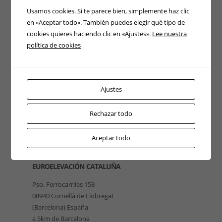
Usamos cookies. Si te parece bien, simplemente haz clic
en «Aceptar todo». También puedes elegir qué tipo de
cookies quieres haciendo clic en «Ajustes».
Lee nuestra
política de cookies
Ajustes
Rechazar todo
Aceptar todo
EUROELEVACIÓN CATALUÑA
Pso. Ferrocarriles 158
08940 Cornellà de Llobregat
(Barcelona) España
a 5km de Barcelona