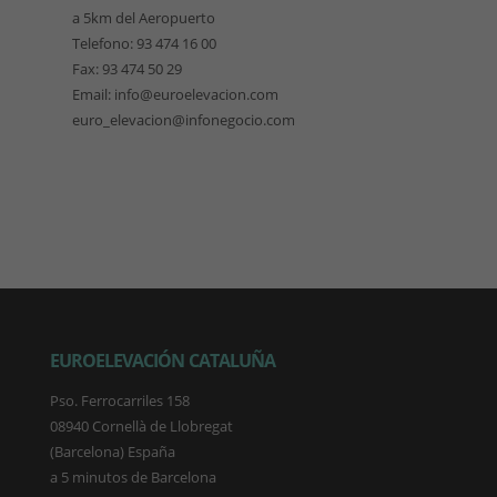
a 5km del Aeropuerto
Telefono: 93 474 16 00
Fax: 93 474 50 29
Email: info@euroelevacion.com
euro_elevacion@infonegocio.com
EUROELEVACIÓN CATALUÑA
Pso. Ferrocarriles 158
08940 Cornellà de Llobregat
(Barcelona) España
a 5 minutos de Barcelona