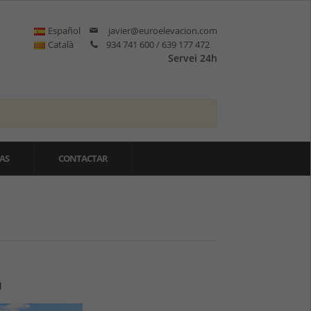
Español
javier@euroelevacion.com
Català
934 741 600 / 639 177 472
Servei 24h
AS
CONTACTAR
H