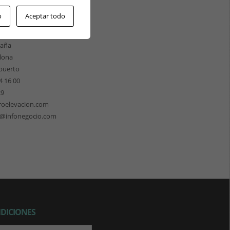
ÓN CATALUÑA
o
Aceptar todo
les 158
 de Llobregat
paña
lona
puerto
4 16 00
29
roelevacion.com
n@infonegocio.com
NDICIONES