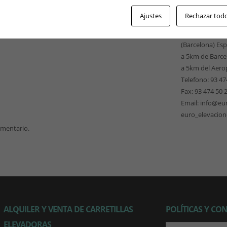
EUROELEVACI
Ajustes
Rechazar tod
Pso. Ferrocarri
08940 Cornellà
(Barcelona) Es
a 5km de Barce
a 5km del Aero
Telefono: 93 47
Fax: 93 474 50 
Email: info@eu
euro_elevacio
omentario.
ALQUILER Y VENTA DE CARRETILLAS
POLÍTICAS Y CO
ELEVADORAS