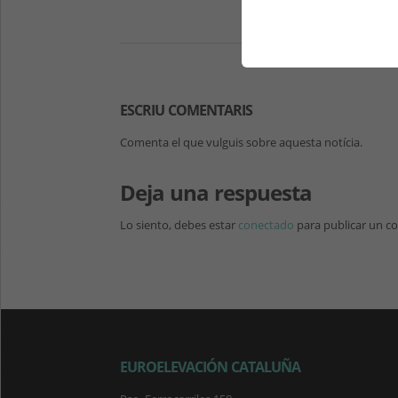
ESCRIU COMENTARIS
Comenta el que vulguis sobre aquesta notícia.
Deja una respuesta
Lo siento, debes estar
conectado
para publicar un c
EUROELEVACIÓN CATALUÑA