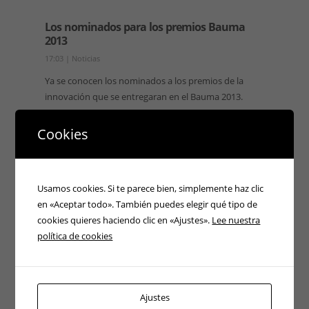
Los nominados para los premios Bauma
2013
17:03
|
Noticias
Ya se conocen los nominados a los premios de la
innovación que se entregaran en el Bauma 2013.
Bauma 2013…
Cookies
Continuar leyendo →
Usamos cookies. Si te parece bien, simplemente haz clic
en «Aceptar todo». También puedes elegir qué tipo de
cookies quieres haciendo clic en «Ajustes».
Lee nuestra
política de cookies
ATENCIÓN 24H
Ajustes