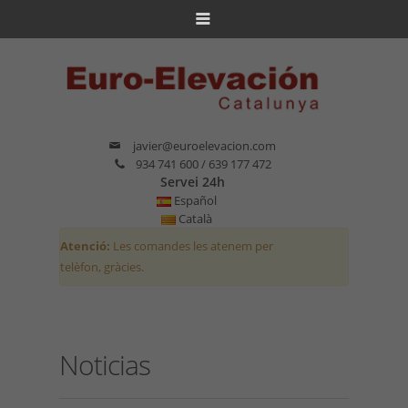
javier@euroelevacion.com
934 741 600 / 639 177 472
Servei 24h
Español
Català
Atenció:
Les comandes les atenem per
telèfon, gràcies.
Noticias