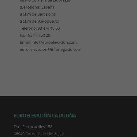
(Barcelona) España
a 5km de Barcelona
a 5km del Aeropuerto
Telefono: 93 474 16 00
Fax: 93 474 50 29
Email: info@euroelevacion.com
euro_elevacion@infonegocio.com
EUROELEVACIÓN CATALUÑA
Pso. Ferrocarriles 158
08940 Cornellà de Llobregat