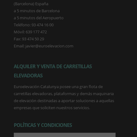
(Barcelona) España
a 5 minutos de Barcelona
a 5 minutos del Aeropuerto
Teléfono: 93 474 16 00
Móvil: 639 177 472
Fax: 93 474 50 29
Email: javier@euroelevacion.com
ALQUILER Y VENTA DE CARRETILLAS
ELEVADORAS
Euroelevación Catalunya posee una gran flota de
carretillas elevadoras, plataformas y demás maquinaria
de elevación destinadas a aportar soluciones a aquellas
empresas que soliciten nuestros servicios.
POLÍTICAS Y CONDICIONES