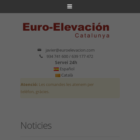
javier@euroelevacion.com
934 741 600 / 639 177 472
Servei 24h
Español
Català
Atenció:
Les comandes les atenem per
telèfon, gràcies.
Noticies