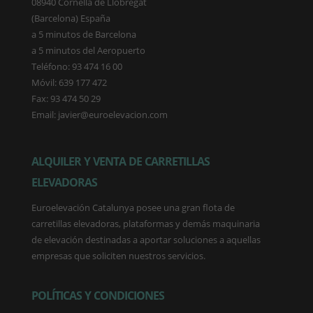
08940 Cornellà de Llobregat
(Barcelona) España
a 5 minutos de Barcelona
a 5 minutos del Aeropuerto
Teléfono: 93 474 16 00
Móvil: 639 177 472
Fax: 93 474 50 29
Email: javier@euroelevacion.com
ALQUILER Y VENTA DE CARRETILLAS
ELEVADORAS
Euroelevación Catalunya posee una gran flota de
carretillas elevadoras, plataformas y demás maquinaria
de elevación destinadas a aportar soluciones a aquellas
empresas que soliciten nuestros servicios.
POLÍTICAS Y CONDICIONES