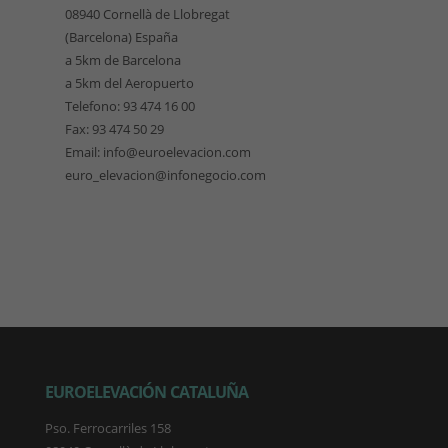
08940 Cornellà de Llobregat
(Barcelona) España
a 5km de Barcelona
a 5km del Aeropuerto
Telefono: 93 474 16 00
Fax: 93 474 50 29
Email: info@euroelevacion.com
euro_elevacion@infonegocio.com
EUROELEVACIÓN CATALUÑA
Pso. Ferrocarriles 158