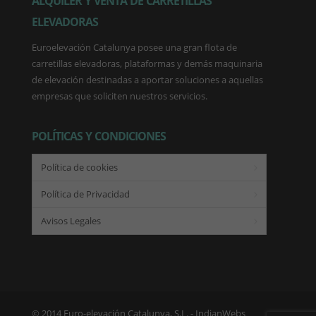
ALQUILER Y VENTA DE CARRETILLAS
ELEVADORAS
Euroelevación Catalunya posee una gran flota de
carretillas elevadoras, plataformas y demás maquinaria
de elevación destinadas a aportar soluciones a aquellas
empresas que soliciten nuestros servicios.
POLÍTICAS Y CONDICIONES
Política de cookies
Política de Privacidad
Avisos Legales
© 2014 Euro-elevación Catalunya, S.L. -
IndianWebs