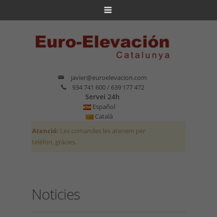
javier@euroelevacion.com
934 741 600 / 639 177 472
Servei 24h
Español
Català
Atenció:
Les comandes les atenem per
telèfon, gràcies.
Noticies