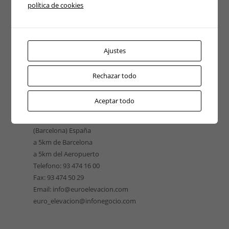
política de cookies
Ajustes
Rechazar todo
EUROELEVACIÓN CATALUÑA
Aceptar todo
Pso. Ferrocarriles 158
08940 Cornellà de Llobregat
(Barcelona) España
a 5km de Barcelona
a 5km del Aeropuerto
Telefono: 93 474 16 00
Fax: 93 474 50 29
Email: info@euroelevacion.com
euro_elevacion@infonegocio.com