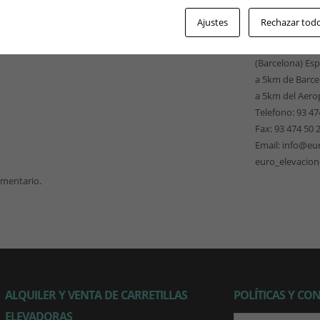
EUROELEVACI
Ajustes
Rechazar tod
Pso. Ferrocarri
08940 Cornellà
(Barcelona) Es
a 5km de Barce
a 5km del Aero
Telefono: 93 47
Fax: 93 474 50 
Email: info@eu
euro_elevacio
omentario.
ALQUILER Y VENTA DE CARRETILLAS
POLÍTICAS Y CO
ELEVADORAS