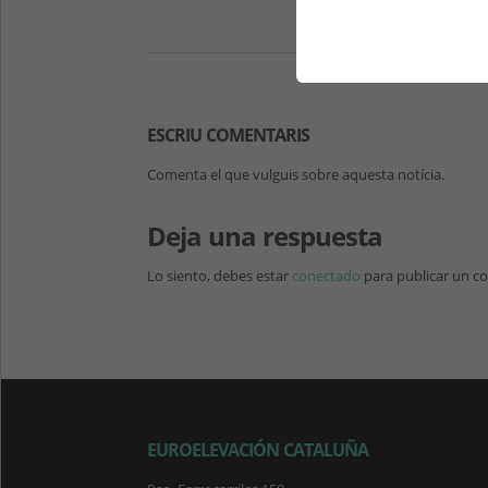
ESCRIU COMENTARIS
Comenta el que vulguis sobre aquesta notícia.
Deja una respuesta
Lo siento, debes estar
conectado
para publicar un c
EUROELEVACIÓN CATALUÑA