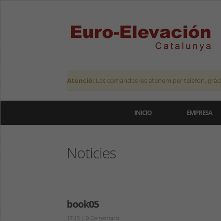
Atenció:
Les comandes les atenem per telèfon, gràci
INICIO
EMPRESA
Noticies
book05
17:15
|
0 Comentaris