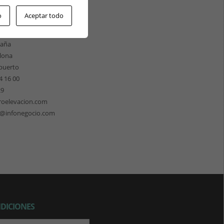
ÓN CATALUÑA
o
Aceptar todo
les 158
 de Llobregat
paña
lona
puerto
4 16 00
29
roelevacion.com
n@infonegocio.com
NDICIONES