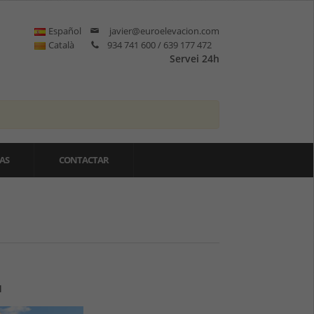
Español
javier@euroelevacion.com
Català
934 741 600 / 639 177 472
Servei 24h
AS
CONTACTAR
H