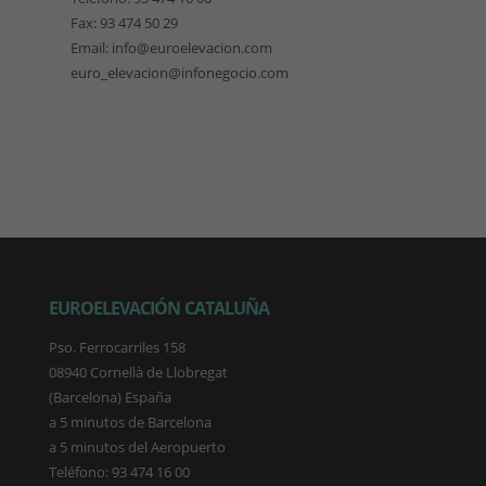
Fax: 93 474 50 29
Email: info@euroelevacion.com
euro_elevacion@infonegocio.com
EUROELEVACIÓN CATALUÑA
Pso. Ferrocarriles 158
08940 Cornellà de Llobregat
(Barcelona) España
a 5 minutos de Barcelona
a 5 minutos del Aeropuerto
Teléfono: 93 474 16 00