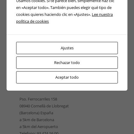
Usamos cookies. Si te parece bien, simplemente haz clic
en «Aceptar todo». También puedes elegir qué tipo de
cookies quieres haciendo clic en «Ajustes».
Lee nuestra
política de cookies
Ajustes
Rechazar todo
Aceptar todo
EUROELEVACIÓN CATALUÑA
Pso. Ferrocarriles 158
08940 Cornellà de Llobregat
(Barcelona) España
a 5km de Barcelona
a 5km del Aeropuerto
Telefono: 93 474 16 00