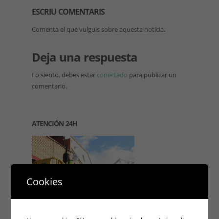
ESCRIU COMENTARIS
Comenta el que vulguis sobre aquesta notícia.
Deja una respuesta
Lo siento, debes estar
conectado
para publicar un
comentario.
ATENCIÓN 24H
Cookies