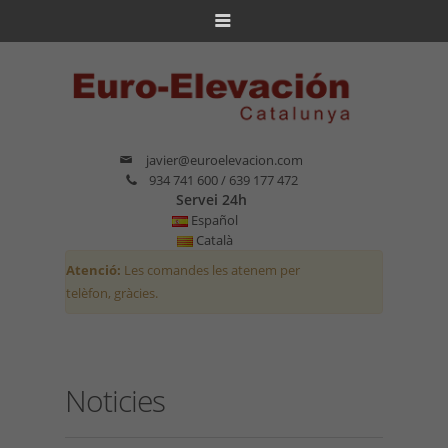
javier@euroelevacion.com
934 741 600 / 639 177 472
Servei 24h
Español
Català
Atenció:
Les comandes les atenem per
telèfon, gràcies.
Noticies