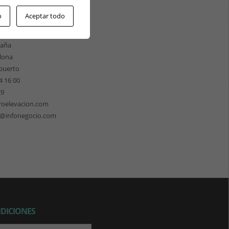
ÓN CATALUÑA
o
Aceptar todo
les 158
 de Llobregat
paña
lona
puerto
4 16 00
29
roelevacion.com
n@infonegocio.com
NDICIONES