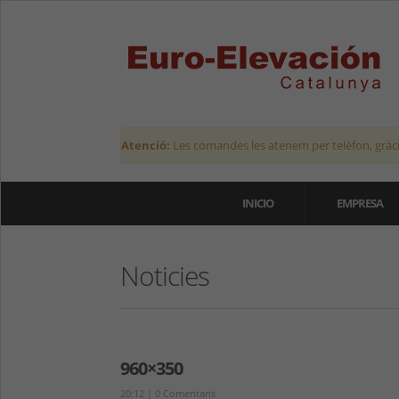
Atenció:
Les comandes les atenem per telèfon, gràci
INICIO
EMPRESA
Noticies
960×350
20:12
|
0 Comentaris