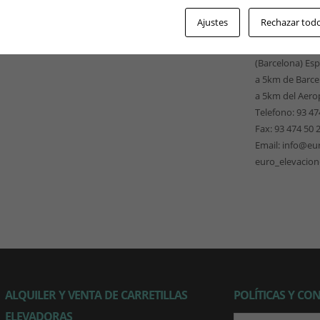
EUROELEVACI
Ajustes
Rechazar tod
Pso. Ferrocarri
omentario.
08940 Cornellà
(Barcelona) Es
a 5km de Barce
a 5km del Aero
Telefono: 93 47
Fax: 93 474 50 
Email: info@eu
euro_elevacio
ALQUILER Y VENTA DE CARRETILLAS
POLÍTICAS Y CO
ELEVADORAS