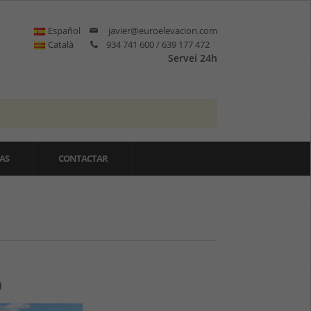
Español
javier@euroelevacion.com
Català
934 741 600 / 639 177 472
Servei 24h
AS
CONTACTAR
H