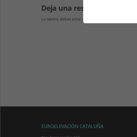
Deja una respuesta
Lo siento, debes estar
conectado
para publicar un c
EUROELEVACIÓN CATALUÑA