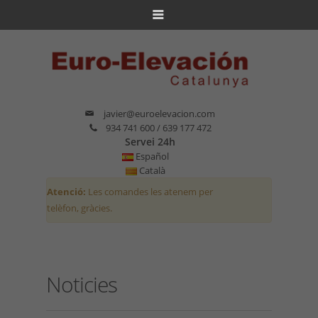
javier@euroelevacion.com
934 741 600 / 639 177 472
Servei 24h
Español
Català
Atenció:
Les comandes les atenem per
telèfon, gràcies.
Noticies