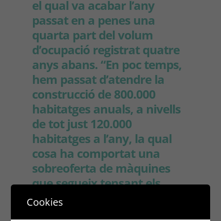
el qual va acabar l’any
passat en a penes una
quarta part del volum
d’ocupació registrat quatre
anys abans. “En poc temps,
hem passat d’atendre la
construcció de 800.000
habitatges anuals, a nivells
de tot just 120.000
habitatges a l’any, la qual
cosa ha comportat una
sobreoferta de màquines
que segueix tensant els
preus”, indica César
Cookies
Caudevilla, president de