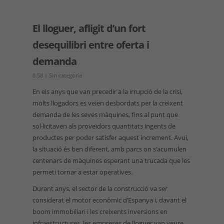
El lloguer, afligit d’un fort
desequilibri entre oferta i
demanda
8:58
|
Sin categoría
En els anys que van precedir a la irrupció de la crisi,
molts llogadors es veien desbordats per la creixent
demanda de les seves màquines, fins al punt que
sol·licitaven als proveïdors quantitats ingents de
productes per poder satisfer aquest increment. Avui,
la situació és ben diferent, amb parcs on s’acumulen
centenars de màquines esperant una trucada que les
permeti tornar a estar operatives.
Durant anys, el sector de la construcció va ser
considerat el motor econòmic d’Espanya i, davant el
boom immobiliari i les creixents inversions en
infraestructures, les empreses de lloguer van veure