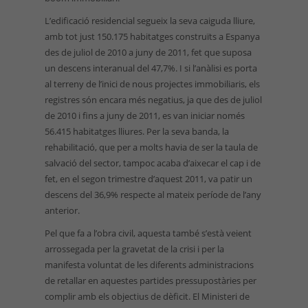
L’edificació residencial segueix la seva caiguda lliure,
amb tot just 150.175 habitatges construïts a Espanya
des de juliol de 2010 a juny de 2011, fet que suposa
un descens interanual del 47,7%. I si l’anàlisi es porta
al terreny de l’inici de nous projectes immobiliaris, els
registres són encara més negatius, ja que des de juliol
de 2010 i fins a juny de 2011, es van iniciar només
56.415 habitatges lliures. Per la seva banda, la
rehabilitació, que per a molts havia de ser la taula de
salvació del sector, tampoc acaba d’aixecar el cap i de
fet, en el segon trimestre d’aquest 2011, va patir un
descens del 36,9% respecte al mateix període de l’any
anterior.
Pel que fa a l’obra civil, aquesta també s’està veient
arrossegada per la gravetat de la crisi i per la
manifesta voluntat de les diferents administracions
de retallar en aquestes partides pressupostàries per
complir amb els objectius de dèficit. El Ministeri de