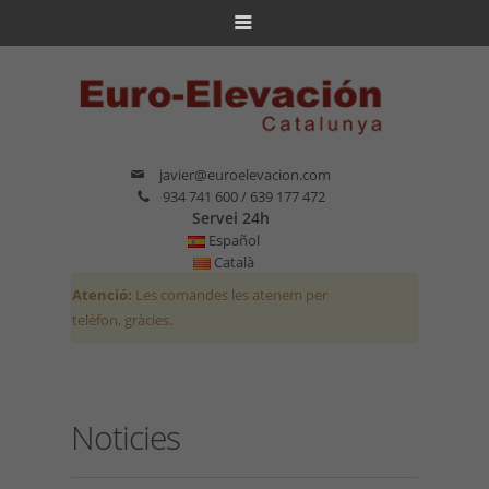
javier@euroelevacion.com
934 741 600 / 639 177 472
Servei 24h
Español
Català
Atenció:
Les comandes les atenem per
telèfon, gràcies.
Noticies