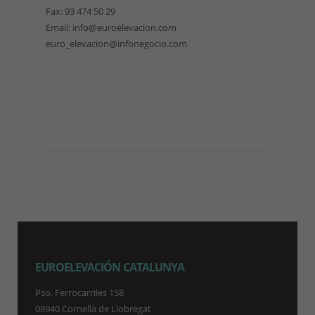
Fax: 93 474 50 29
Email: info@euroelevacion.com
euro_elevacion@infonegocio.com
EUROELEVACIÓN CATALUNYA
Pso. Ferrocarriles 158
08940 Cornellà de Llobregat