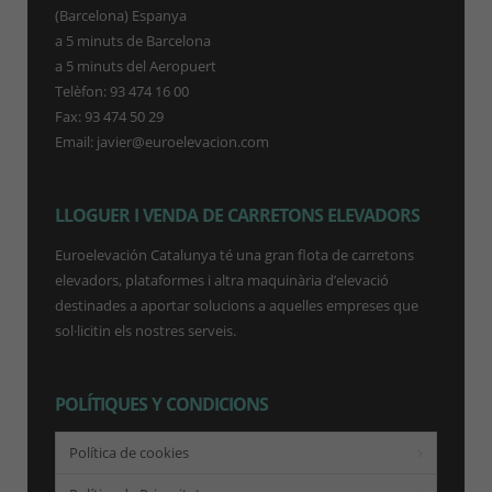
(Barcelona) Espanya
a 5 minuts de Barcelona
a 5 minuts del Aeropuert
Telèfon: 93 474 16 00
Fax: 93 474 50 29
Email: javier@euroelevacion.com
LLOGUER I VENDA DE CARRETONS ELEVADORS
Euroelevación Catalunya té una gran flota de carretons
elevadors, plataformes i altra maquinària d’elevació
destinades a aportar solucions a aquelles empreses que
sol·licitin els nostres serveis.
POLÍTIQUES Y CONDICIONS
Política de cookies