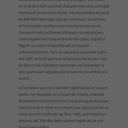
en la desbordant activitat d’aquest mercat la principal
destinació de les seves flotes. Per emprendre les prop
de 800.000 habitatges que es construïen anualment
al nostre país i confeccionar una de les xarxes de
transport més modernes d’Europa, es necessitava
cada vegada més maquinària en les obres, jugant el
lloguer un paper preponderant en aquest
subministrament. Però en aquestes va arribar l’estiu
del 2007, amb els primers símptomes de la crisi, i des
de llavors els indicadors sectorials van començar la
seva particular caiguda, que encara no ha arribat a la
seva fi.
Hi ha dades que són realment significatius en aquest
sentit. Per exemple, el consum de ciment, material
fonamental en la construcció, va aconseguir el passat
mes d’octubre, xifres en consum per càpita que no es
veien al nostre país des de l’any 1965, acumulant un
descens del 70% des dels màxims registrats en ple
boom immobiliari.